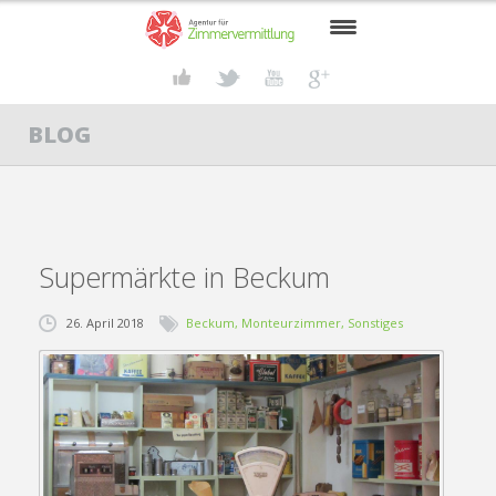
START
BLOG
SUCHENDE
VERMIETER
GRUPPENREISEN
Supermärkte in Beckum
BECKUM
26. April 2018
Beckum
,
Monteurzimmer
,
Sonstiges
AKTUELLES
KONTAKT