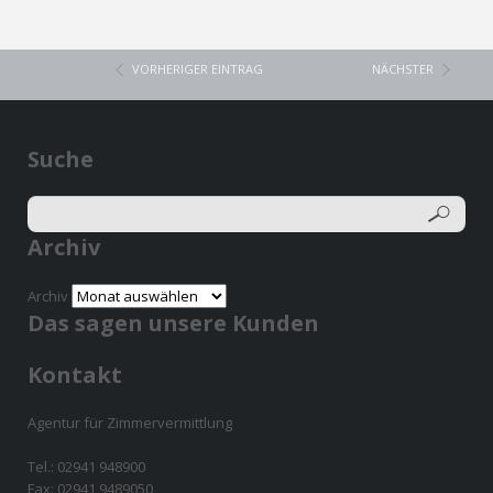
VORHERIGER EINTRAG
NÄCHSTER
Suche
Archiv
Archiv
Das sagen unsere Kunden
Kontakt
Agentur für Zimmervermittlung
Tel.: 02941 948900
Fax: 02941 9489050