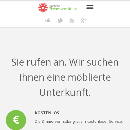
START
SUCHENDE
VERMIETER
Sie rufen an. Wir suchen
GRUPPENREISEN
Ihnen eine möblierte
BECKUM
AKTUELLES
Unterkunft.
KONTAKT
KOSTENLOS
Die Zimmervermittlung ist ein kostenloser Service.