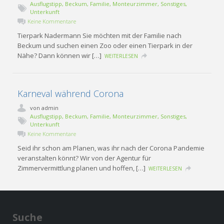
Ausflugstipp
,
Beckum
,
Familie
,
Monteurzimmer
,
Sonstiges
,
Unterkunft
Keine Kommentare
Tierpark Nadermann Sie möchten mit der Familie nach
Beckum und suchen einen Zoo oder einen Tierpark in der
Nähe? Dann können wir […]
WEITERLESEN
Karneval während Corona
von
admin
Ausflugstipp
,
Beckum
,
Familie
,
Monteurzimmer
,
Sonstiges
,
Unterkunft
Keine Kommentare
Seid ihr schon am Planen, was ihr nach der Corona Pandemie
veranstalten könnt? Wir von der Agentur für
Zimmervermittlung planen und hoffen, […]
WEITERLESEN
Suche