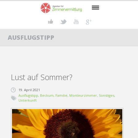
START
AUSFLUGSTIPP
SUCHENDE
VERMIETER
GRUPPENREISEN
Lust auf Sommer?
BECKUM
19. April 2021
AKTUELLES
Ausflugstipp
,
Beckum
,
Familie
,
Monteurzimmer
,
Sonstiges
,
Unterkunft
KONTAKT