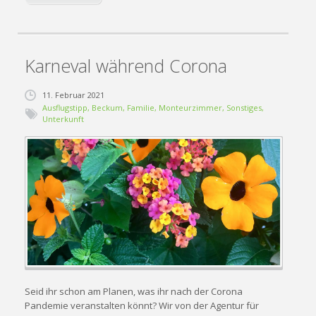
Karneval während Corona
11. Februar 2021
Ausflugstipp
,
Beckum
,
Familie
,
Monteurzimmer
,
Sonstiges
,
Unterkunft
Seid ihr schon am Planen, was ihr nach der Corona
Pandemie veranstalten könnt? Wir von der Agentur für